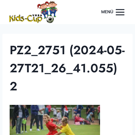
Zum
Inhalt
MENÜ
springen
PZ2_2751 (2024-05-
27T21_26_41.055)
2